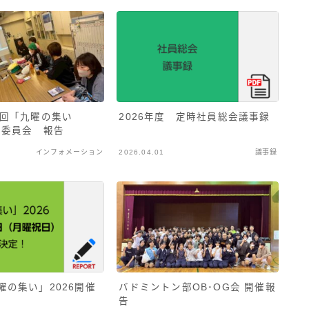
4回「九曜の集い
2026年度 定時社員総会議事録
行委員会 報告
インフォメーション
2026.04.01
議事録
曜の集い」2026開催
バドミントン部OB･OG会 開催報
告