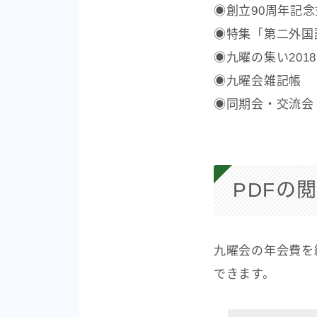
◉創立90周年記
◉特集「第二外国
◉九曜の集い201
◉九曜会雑記帳
◉同期会・交流会
PDFの
九曜会の年会費を
できます。