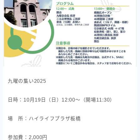
九曜の集い
活動報告
開催要項
スナップ写真
九曜会について
九曜会について
九曜の集い2025
代表理事・会長 ごあいさつ
組織
日時：10月19日（日）12:00～（開場11:30）
社員・役員
刊行物
場 所：ハイライフプラザ板橋
会費納入・寄付の方法
参加費：2,000円
社員総会・理事会議事録