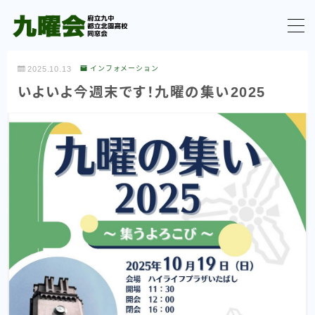
MENU
2025.10.13
インフォメーション
いよいよ今週末です！九曜の集い2025
TOP
最新情報
理事会活動報告
九曜の集い（実行委員会）
同窓生の交流・活動
その他
100周年記念に向けて
九曜の集い