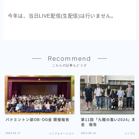
事務所のご案内
今年は、当日LIVE配信(生配信)は行いません。
九曜会定款
決算公告
学校情報
Recommend
学校沿革
こちらの記事もどうぞ
卒業期別クラス担任表
校歌
旧校舎フォトギャラリー
バドミントン部OB･OG会 開催報告
第11回「九曜の集い2024」実
会 報告
2026.03.17
2024.09.14
インフォメーション
インフォメ