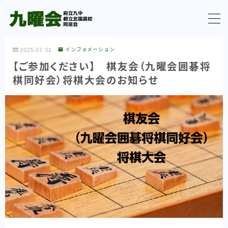
MENU
2025.07.31
インフォメーション
【ご参加ください】 棋友会（九曜会囲碁将
TOP
棋同好会）将棋大会のお知らせ
最新情報
理事会活動報告
九曜の集い（実行委員会）
同窓生の交流・活動
その他
100周年記念に向けて
九曜の集い