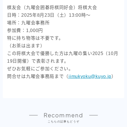
棋友会（九曜会囲碁将棋同好会）将棋大会
九曜の集い
日時：2025年8月23日（土）13:00時～
活動報告
場所：九曜会事務所
開催要項
参加費：1,000円
特に持ち物等は不要です。
スナップ写真
（お茶は出ます）
この将棋大会で優勝した方は九曜の集い2025（10月
九曜会について
19日開催）で表彰されます。
九曜会について
ぜひお気軽にご参加ください。
代表理事・会長 ごあいさつ
問合せは九曜会事務局まで（
jimukyoku@kuyo.jp
）
組織
社員・役員
刊行物
Recommend
会費納入・寄付の方法
こちらの記事もどうぞ
社員総会・理事会議事録